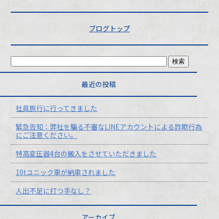
ブログトップ
最近の投稿
社員旅行に行ってきました
緊急告知：弊社を騙る不審なLINEアカウントによる詐欺行為
にご注意ください。
特高変圧器4台の搬入をさせていただきました
10tユニック車が納車されました
人出不足に打つ手なし？
アーカイブ