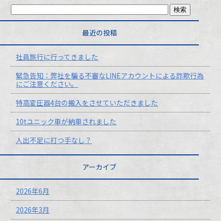
最近の投稿
社員旅行に行ってきました
緊急告知：弊社を騙る不審なLINEアカウントによる詐欺行為
にご注意ください。
特高変圧器4台の搬入をさせていただきました
10tユニック車が納車されました
人出不足に打つ手なし？
アーカイブ
2026年6月
2026年3月